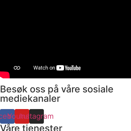
Besøk oss på våre sosiale
mediekanaler
cebook
Youtube
Instagram
Våre tjenester